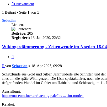
Druckansicht
1 Beitrag • Seite
1
von
1
Sebastian
Lieutenant
Beiträge:
205
Registriert:
13. Jan 2020, 22:32
Wikingerdämmerung - Zeitenwende im Norden 16.04.
Zitieren
Beitrag
von
Sebastian
»
18. Apr 2025, 09:28
Schatzfunde aus Gold und Silber, Jahrhunderte alte Schriften und d
alles um die späte Wikingerzeit. Die Liste spektakulärer, noch nie od
tiefgreifenden Wandel im Gebiet um Haithabu und Schleswig im 11. 
Ausstellung:
https://museum-fuer-archaeologie.de/de/ ... -im-norden
Katalog: