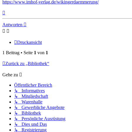
https://www.imhof-verlag.de/wikingerdaemmerung/
Nach
oben
Antworten
Druckansicht
1 Beitrag • Seite
1
von
1
Zurück zu „Bibliothek“
Gehe zu
Öffentlicher Bereich
↳ Informatives
↳ Mitgliedschaft
↳ Warenhalle
↳ Gewerbliche Angebote
↳ Bibliothek
↳ Persönliche Ausrüstung
↳ Dies und Das
↳ Registrierung