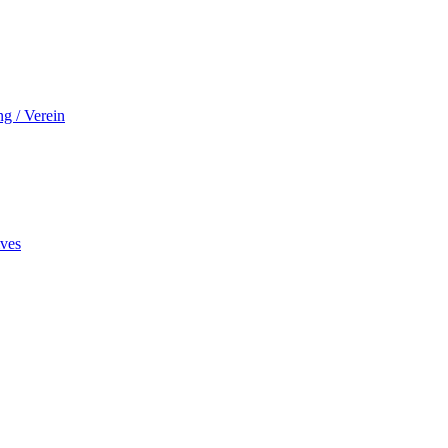
ng / Verein
ives