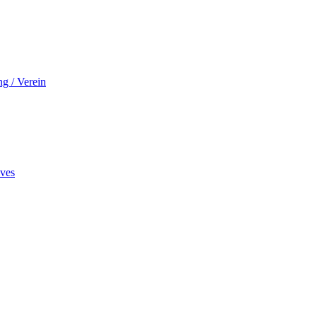
ng / Verein
ives