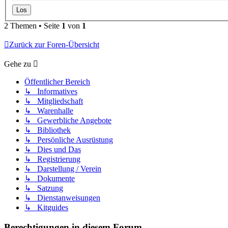
2 Themen • Seite
1
von
1
Zurück zur Foren-Übersicht
Gehe zu
Öffentlicher Bereich
↳ Informatives
↳ Mitgliedschaft
↳ Warenhalle
↳ Gewerbliche Angebote
↳ Bibliothek
↳ Persönliche Ausrüstung
↳ Dies und Das
↳ Registrierung
↳ Darstellung / Verein
↳ Dokumente
↳ Satzung
↳ Dienstanweisungen
↳ Kitguides
Berechtigungen in diesem Forum