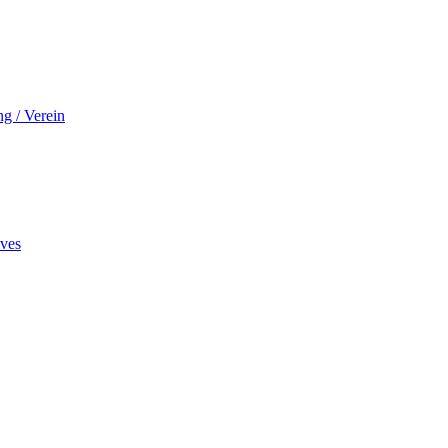
ng / Verein
ives