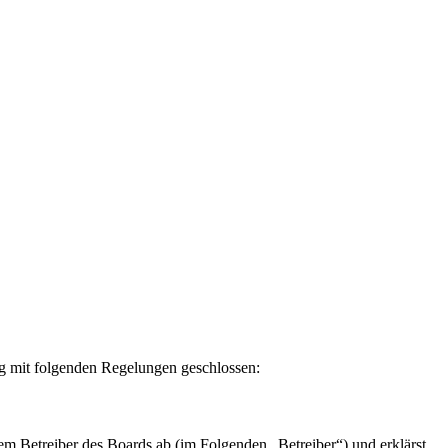
g mit folgenden Regelungen geschlossen:
etreiber des Boards ab (im Folgenden „Betreiber“) und erklärst