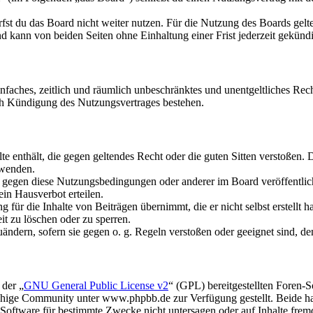
fst du das Board nicht weiter nutzen. Für die Nutzung des Boards gelten
 kann von beiden Seiten ohne Einhaltung einer Frist jederzeit gekünd
 einfaches, zeitlich und räumlich unbeschränktes und unentgeltliches R
ch Kündigung des Nutzungsvertrages bestehen.
alte enthält, die gegen geltendes Recht oder die guten Sitten verstoßen. 
rwenden.
n gegen diese Nutzungsbedingungen oder anderer im Board veröffentli
in Hausverbot erteilen.
für die Inhalte von Beiträgen übernimmt, die er nicht selbst erstellt 
it zu löschen oder zu sperren.
uändern, sofern sie gegen o. g. Regeln verstoßen oder geeignet sind, 
 der „
GNU General Public License v2
“ (GPL) bereitgestellten Foren
hige Community unter www.phpbb.de zur Verfügung gestellt. Beide hab
oftware für bestimmte Zwecke nicht untersagen oder auf Inhalte frem