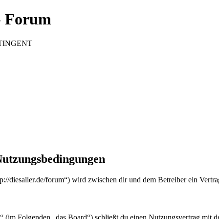
 Forum
CONTINGENT
utzungsbedingungen
esalier.de/forum“) wird zwischen dir und dem Betreiber ein Vertra
olgenden „das Board“) schließt du einen Nutzungsvertrag mit dem B