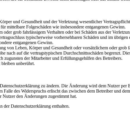
rper und Gesundheit und der Verletzung wesentlicher Vertragspflichten
ch für mittelbare Folgeschäden wie insbesondere entgangenen Gewinn.
em oder grob fahrlässigem Verhalten oder bei Schäden aus der Verletz
i Vertragsschluss typischerweise vorhersehbaren Schäden und im übrigen
besondere entgangenen Gewinn.
ng von Leben, Körper und Gesundheit oder vorsätzlichem oder grob fah
e nach auf die vertragstypischen Durchschnittsschäden begrenzt. Dies
h zugunsten der Mitarbeiter und Erfüllungsgehilfen des Betreibers.
bleiben unberührt.
e Datenschutzerklärung zu ändern. Die Änderung wird dem Nutzer per E-
m Falle des Widerspruchs erlischt das zwischen dem Betreiber und dem 
er Nutzer den Änderungen zugestimmt hat.
n der Datenschutzerklärung enthalten.