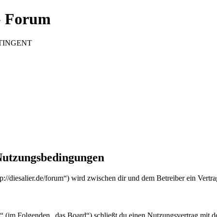
 Forum
CONTINGENT
utzungsbedingungen
esalier.de/forum“) wird zwischen dir und dem Betreiber ein Vertra
olgenden „das Board“) schließt du einen Nutzungsvertrag mit dem B