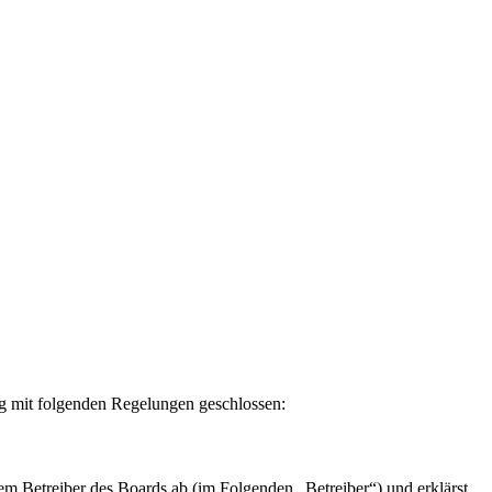
g mit folgenden Regelungen geschlossen:
etreiber des Boards ab (im Folgenden „Betreiber“) und erklärst