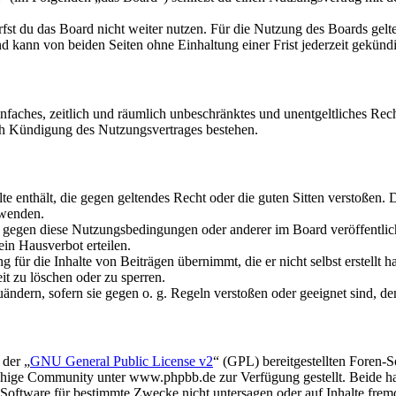
fst du das Board nicht weiter nutzen. Für die Nutzung des Boards gelten
 kann von beiden Seiten ohne Einhaltung einer Frist jederzeit gekünd
 einfaches, zeitlich und räumlich unbeschränktes und unentgeltliches R
ch Kündigung des Nutzungsvertrages bestehen.
alte enthält, die gegen geltendes Recht oder die guten Sitten verstoßen. 
rwenden.
n gegen diese Nutzungsbedingungen oder anderer im Board veröffentli
in Hausverbot erteilen.
für die Inhalte von Beiträgen übernimmt, die er nicht selbst erstellt 
it zu löschen oder zu sperren.
uändern, sofern sie gegen o. g. Regeln verstoßen oder geeignet sind, 
 der „
GNU General Public License v2
“ (GPL) bereitgestellten Foren
hige Community unter www.phpbb.de zur Verfügung gestellt. Beide hab
oftware für bestimmte Zwecke nicht untersagen oder auf Inhalte frem