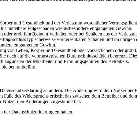
rper und Gesundheit und der Verletzung wesentlicher Vertragspflichten
ch für mittelbare Folgeschäden wie insbesondere entgangenen Gewinn.
em oder grob fahrlässigem Verhalten oder bei Schäden aus der Verletz
i Vertragsschluss typischerweise vorhersehbaren Schäden und im übrigen
besondere entgangenen Gewinn.
ng von Leben, Körper und Gesundheit oder vorsätzlichem oder grob fah
e nach auf die vertragstypischen Durchschnittsschäden begrenzt. Dies
h zugunsten der Mitarbeiter und Erfüllungsgehilfen des Betreibers.
bleiben unberührt.
e Datenschutzerklärung zu ändern. Die Änderung wird dem Nutzer per E-
m Falle des Widerspruchs erlischt das zwischen dem Betreiber und dem 
er Nutzer den Änderungen zugestimmt hat.
n der Datenschutzerklärung enthalten.