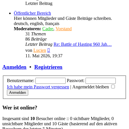
Letzter Beitrag
Öffentlicher Bereich
Hier können Mitglieder und Gäste Beiträge schreiben.
deutsch, english, français
Moderatoren:
Cadre
,
Vorstand
31
Themen
86
Beiträge
Letzter Beitrag
Re: Battle of Hasting 960 Jah…
Neuester
von
Lucien
Beitrag
11. Mai 2026, 19:37
Anmelden
•
Registrieren
Benutzername:
Passwort:
Ich habe mein Passwort vergessen
|
Angemeldet bleiben
Wer ist online?
Insgesamt sind
10
Besucher online :: 0 sichtbare Mitglieder, 0
unsichtbare Mitglieder und 10 Gäste (basierend auf den aktiven
Besuchern der letzten 5 Minuten)