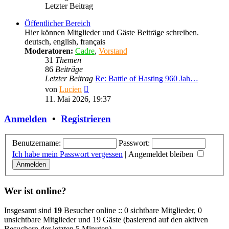
Letzter Beitrag
Öffentlicher Bereich
Hier können Mitglieder und Gäste Beiträge schreiben.
deutsch, english, français
Moderatoren:
Cadre
,
Vorstand
31
Themen
86
Beiträge
Letzter Beitrag
Re: Battle of Hasting 960 Jah…
Neuester
von
Lucien
Beitrag
11. Mai 2026, 19:37
Anmelden
•
Registrieren
Benutzername:
Passwort:
Ich habe mein Passwort vergessen
|
Angemeldet bleiben
Wer ist online?
Insgesamt sind
19
Besucher online :: 0 sichtbare Mitglieder, 0
unsichtbare Mitglieder und 19 Gäste (basierend auf den aktiven
Besuchern der letzten 5 Minuten)