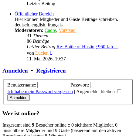
Letzter Beitrag
Öffentlicher Bereich
Hier können Mitglieder und Gäste Beiträge schreiben.
deutsch, english, français
Moderatoren:
Cadre
,
Vorstand
31
Themen
86
Beiträge
Letzter Beitrag
Re: Battle of Hasting 960 Jah…
Neuester
von
Lucien
Beitrag
11. Mai 2026, 19:37
Anmelden
•
Registrieren
Benutzername:
Passwort:
Ich habe mein Passwort vergessen
|
Angemeldet bleiben
Wer ist online?
Insgesamt sind
9
Besucher online :: 0 sichtbare Mitglieder, 0
unsichtbare Mitglieder und 9 Gäste (basierend auf den aktiven
Besuchern der letzten 5 Minuten)