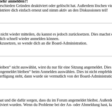
t mehr anmelden?!
rschieden Gründen deaktiviert oder gelöscht hat. Außerdem löschen vie
triere dich einfach erneut und nimm aktiv an den Diskussionen teil!
 nicht wieder mitteilen, du kannst es jedoch zurücksetzen. Dies machs
 dich schnell wieder anmelden können.
ückzusetzen, so wende dich an die Board-Administration.
en“ nicht auswählst, wirst du nur für eine Sitzung angemeldet. Dies
Angemeldet bleiben“ beim Anmelden auswählen. Dies ist nicht empfehle
Verfügung steht, dann wurde sie vermutlich von der Board-Administratio
 hat und die dafür sorgen, dass du im Forum angemeldet bleibst. Außer
tiviert wurden. Wenn du Probleme bei der An- oder Abmeldung hast, ka