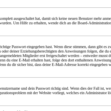
 komplett ausgeschaltet hat, damit sich keine neuen Benutzer mehr anm
 wurden. Um Hilfe zu erhalten, wende dich an die Board-Administratio
richtige Passwort eingegeben hast. Wenn diese stimmen, dann gibt es
ern oder deiner Erziehungsberechtigten den Anweisungen folgen, die du e
 angemeldeten Mitglieder erst freigeschaltet werden – entweder musst du
. Wenn du eine E-Mail erhalten hast, folge den dort enthaltenen Anweis
nn du dir sicher bist, dass deine E-Mail-Adresse korrekt eingegeben w
Benutzername und dein Passwort richtig sind. Wenn dies der Fall ist, w
igurationsproblem mit der Website vorliegt, welches ein Administrator l