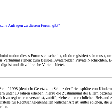
tische Anfragen zu diesem Forum gibt?
istration dieses Forums entscheidet, ob du registriert sein musst, um Be
zur Verfügung stehen: zum Beispiel Avatarbilder, Private Nachrichten, 
igt ist und dir zahlreiche Vorteile bietet.
t of 1998 (deutsch: Gesetz zum Schutz der Privatsphäre von Kindern i
ern unter 13 Jahren erheben, hierzu die Zustimmung der Eltern bezieh
dich zu registrieren versuchst, zutrifft, ziehe einen rechtlichen Beista
stelle für Rechtsangelegenheiten jeglicher Art ist; außer solchen, die
erden.